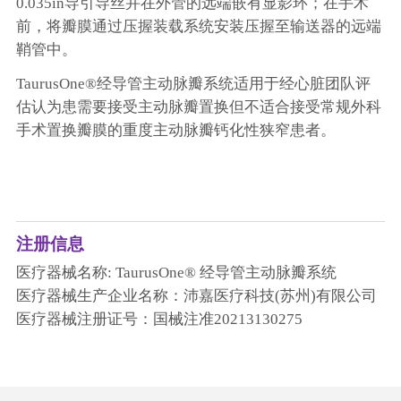
0.035in导引导丝并在外管的远端嵌有显影环；在手术
前，将瓣膜通过压握装载系统安装压握至输送器的远端
鞘管中。
TaurusOne®经导管主动脉瓣系统适用于经心脏团队评
估认为患需要接受主动脉瓣置换但不适合接受常规外科
手术置换瓣膜的重度主动脉瓣钙化性狭窄患者。
注册信息
医疗器械名称: TaurusOne® 经导管主动脉瓣系统
医疗器械生产企业名称：沛嘉医疗科技(苏州)有限公司
医疗器械注册证号：国械注准20213130275