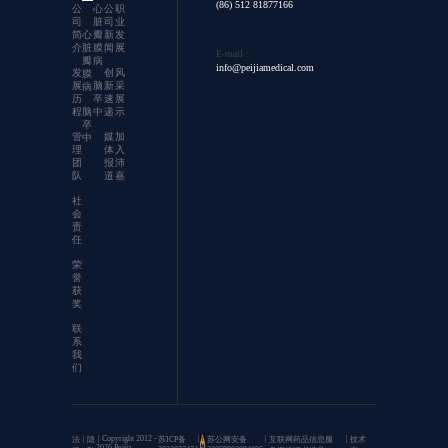
(86) 512 81877166
公
心
公
职
司
脏
司
业
简
心
瓣
新
发
介
脏
膜
闻
展
E-mail：
瓣
病
info@peijiamedical.com
发
创
风
膜
展
脑
新
采
病
历
卒
速
展
程
脑
中
递
示
卒
管
媒
加
中
理
体
入
团
报
沛
队
道
嘉
社
会
责
任
荣
誉
获
奖
联
系
我
们
|
| Copyright 2012 -
|
|
|
法
隐
苏ICP备
苏公网安备
互联网药品信息服
技术
2026 Peijia