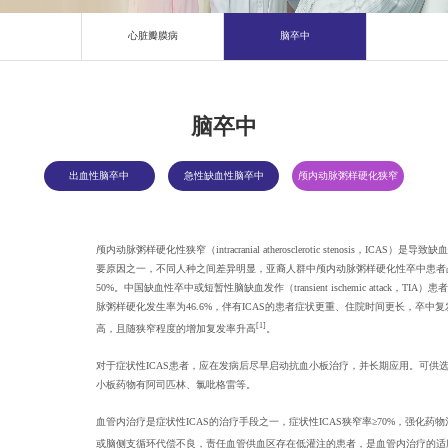
心脏瓣膜病
脑卒中
脑卒中
出血性脑卒中
急性缺血性脑卒中
颅内动脉粥样硬化狭窄
颅内动脉粥样硬化性狭窄（intracranial atherosclerotic stenosis，ICAS）是导
要原因之一，不同人种之间差异明显，亚裔人群中颅内动脉粥样硬化性卒中患者占
50%。中国缺血性卒中或短暂性脑缺血发作（transient ischemic attack，TIA）
脉粥样硬化发生率为46.6%，伴有ICAS的患者症状更重、住院时间更长，卒中
[1]
高，且随狭窄程度的增加复发率升高
。
对于症状性ICAS患者，应在发病后尽早启动抗血小板治疗，并长期应用。可供
小板药物有阿司匹林、氯吡格雷等。
血管内治疗是症状性ICAS的治疗手段之一，症状性ICAS狭窄率≥70%，强化药
或脑侧支循环代偿不良，责任血管供血区存在低灌注的患者，是血管内治疗的适