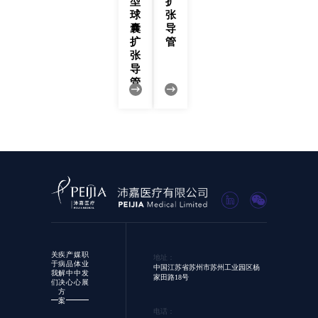
型
扩
球
张
囊
导
扩
管
张
导
管
关
疾
产
媒
职
地址：
于
病
品
体
业
中国江苏省苏州市苏州工业园区杨
我
解
中
中
发
家田路18号
们
决
心
心
展
方
案
电话：