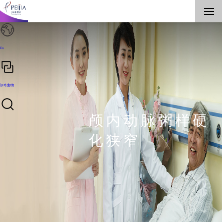
En
加奇生物
颅内动脉粥样硬
化狭窄