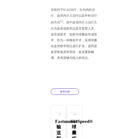
目前对于ICAS治疗，分为内科治
疗、血管内介入治疗以及外科治疗
[1]
的方式
。其中血管内介入治疗又
分为血管成形术以及支架置入术。
血管成形术，也称为球囊血管成形
术，作为一种微创手术，采用球囊
在血管狭窄部位进行扩张，进而使
血管恢复原来形状，血流重新畅
通。具有器械无植入的优点。
参考文献
Fastunnel®
SacSpeed®
输
球
送
囊