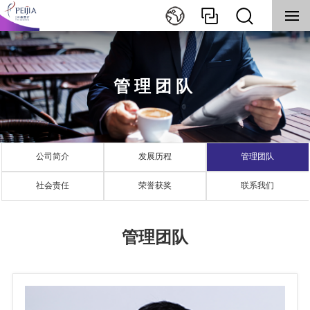
管理团队
公司简介
发展历程
管理团队
社会责任
荣誉获奖
联系我们
管理团队