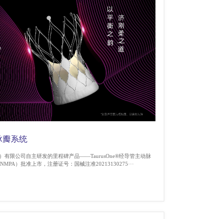
动脉瓣系统
）有限公司自主研发的里程碑产品——TaurusOne®经导管主动脉
A）批准上市，注册证号：国械注准20213130275···