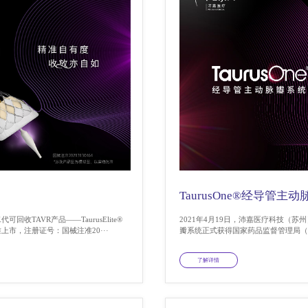
TaurusOne®经导管主
收TAVR产品——TaurusElite®
2021年4月19日，沛嘉医疗科技（苏州
市，注册证号：国械注准20···
瓣系统正式获得国家药品监督管理局（NMP
了解详情