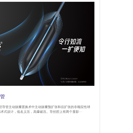
导管
一款用于经导管主动脉瓣置换术中主动脉瓣预扩张和后扩张的非顺应性球
为TAVR术式设计，低名义压，高爆破压。导丝腔上有两个显影···