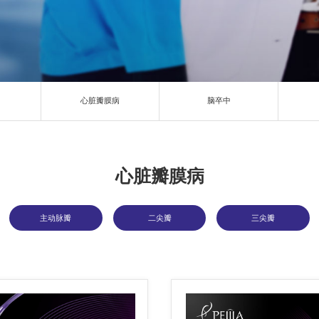
心脏瓣膜病
脑卒中
心脏瓣膜病
主动脉瓣
二尖瓣
三尖瓣