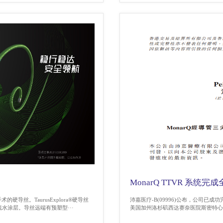
MonarQ TTVR 系
的硬导丝。TaurusExplora®硬导丝
沛嘉医疗-B(09996)公布，公司已成
水涂层。导丝远端有预塑型···
美国加州洛杉矶西达赛奈医院斯密特心脏研